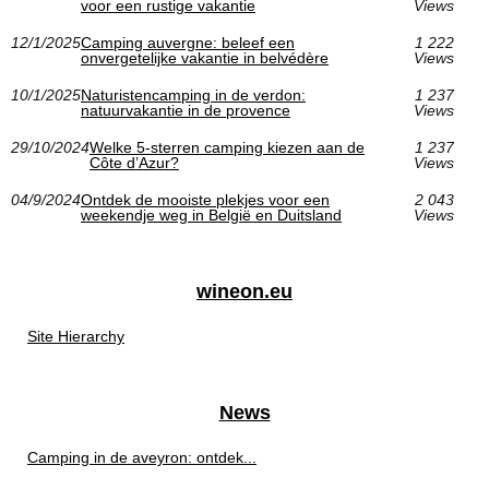
voor een rustige vakantie
Views
12/1/2025
Camping auvergne: beleef een
1 222
onvergetelijke vakantie in belvédère
Views
10/1/2025
Naturistencamping in de verdon:
1 237
natuurvakantie in de provence
Views
29/10/2024
Welke 5-sterren camping kiezen aan de
1 237
Côte d’Azur?
Views
04/9/2024
Ontdek de mooiste plekjes voor een
2 043
weekendje weg in België en Duitsland
Views
wineon.eu
Site Hierarchy
News
Camping in de aveyron: ontdek...