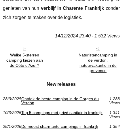
genieten van hun
verblijf in Charente Frankrijk
zonder
zich zorgen te maken over de logistiek.
14/12/2024 23:40 - 1 532 Views
Welke 5-sterren
Naturistencamping in
camping kiezen aan
de verdon:
de Côte d’Azur?
natuurvakantie in de
provence
New releases
28/3/2025
Ontdek de beste camping in de Gorges du
1 288
Verdon
Views
10/3/2025
Top 5 campings met privé sanitair in frankrijk
1 341
Views
28/1/2025
De meest charmante campings in frankrijk
1 354