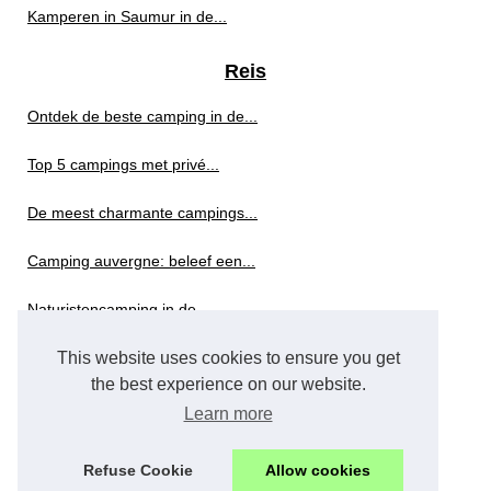
Kamperen in Saumur in de...
Reis
Ontdek de beste camping in de...
Top 5 campings met privé...
De meest charmante campings...
Camping auvergne: beleef een...
Naturistencamping in de...
This website uses cookies to ensure you get
Verblijf op de camping 2...
the best experience on our website.
Welke 5-sterren camping...
Learn more
Ontdek de mooiste plekjes...
Refuse Cookie
Allow cookies