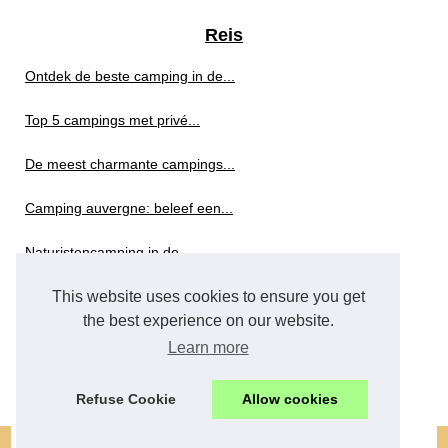
Reis
Ontdek de beste camping in de...
Top 5 campings met privé...
De meest charmante campings...
Camping auvergne: beleef een...
Naturistencamping in de...
This website uses cookies to ensure you get
Verblijf op de camping 2...
the best experience on our website.
Welke 5-sterren camping...
Learn more
Ontdek de mooiste plekjes...
Refuse Cookie
Allow cookies
© 2026
Wineon.eu
|
Cookies Policy
|
RSS