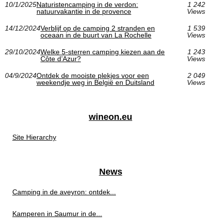
10/1/2025
Naturistencamping in de verdon:
1 242
natuurvakantie in de provence
Views
14/12/2024
Verblijf op de camping 2 stranden en
1 539
oceaan in de buurt van La Rochelle
Views
29/10/2024
Welke 5-sterren camping kiezen aan de
1 243
Côte d’Azur?
Views
04/9/2024
Ontdek de mooiste plekjes voor een
2 049
weekendje weg in België en Duitsland
Views
wineon.eu
Site Hierarchy
News
Camping in de aveyron: ontdek...
Kamperen in Saumur in de...