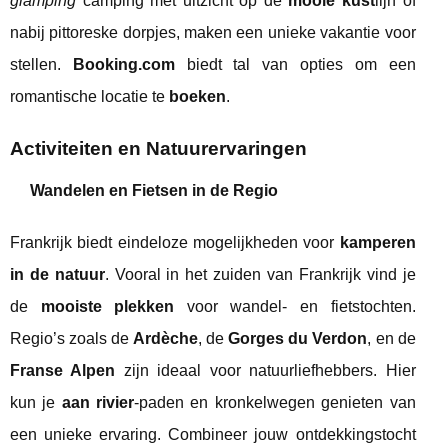
glamping
camping met uitzicht op de
mooie kust
lijn of
nabij pittoreske dorpjes, maken een unieke vakantie voor
stellen.
Booking.com
biedt tal van opties om een
romantische locatie te
boeken
.
Activiteiten en Natuurervaringen
Wandelen en Fietsen in de Regio
Frankrijk biedt eindeloze mogelijkheden voor
kamperen
in de natuur
. Vooral in het zuiden van Frankrijk vind je
de
mooiste plekken
voor wandel- en fietstochten.
Regio’s zoals de
Ardèche
, de
Gorges du Verdon
, en de
Franse Alpen
zijn ideaal voor natuurliefhebbers. Hier
kun je
aan rivier
-paden en kronkelwegen genieten van
een unieke ervaring. Combineer jouw ontdekkingstocht