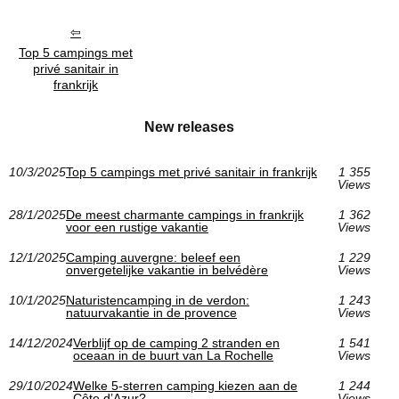
Top 5 campings met
privé sanitair in
frankrijk
New releases
10/3/2025
Top 5 campings met privé sanitair in frankrijk
1 355
Views
28/1/2025
De meest charmante campings in frankrijk
1 362
voor een rustige vakantie
Views
12/1/2025
Camping auvergne: beleef een
1 229
onvergetelijke vakantie in belvédère
Views
10/1/2025
Naturistencamping in de verdon:
1 243
natuurvakantie in de provence
Views
14/12/2024
Verblijf op de camping 2 stranden en
1 541
oceaan in de buurt van La Rochelle
Views
29/10/2024
Welke 5-sterren camping kiezen aan de
1 244
Côte d’Azur?
Views