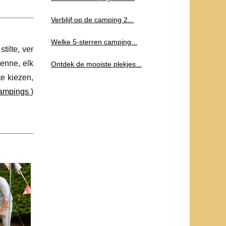
Verblijf op de camping 2...
Welke 5-sterren camping...
tilte, ver
enne, elk
Ontdek de mooiste plekjes...
te kiezen,
campings
)