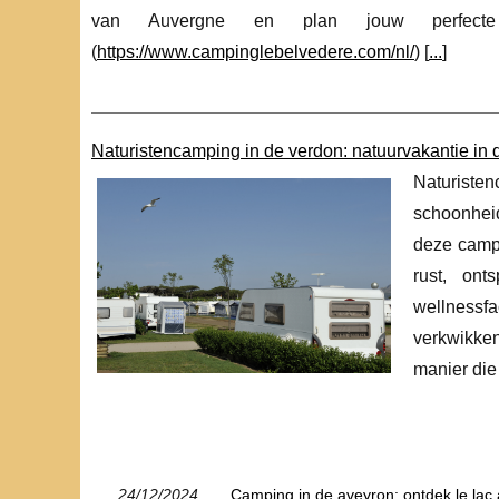
van Auvergne en plan jouw perfecte 
(
https://www.campinglebelvedere.com/nl/
) [
...
]
Naturistencamping in de verdon: natuurvakantie in
Naturiste
schoonhei
deze campi
rust, on
wellnessf
verkwikken
manier die 
24/12/2024
Camping in de aveyron: ontdek le lac 