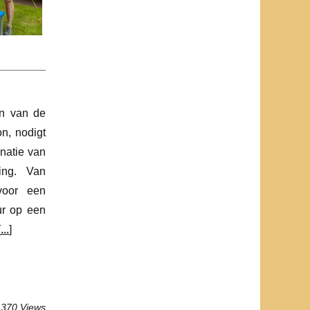
en van de
n, nodigt
natie van
ing. Van
 voor een
ur op een
[
...
]
 370 Views