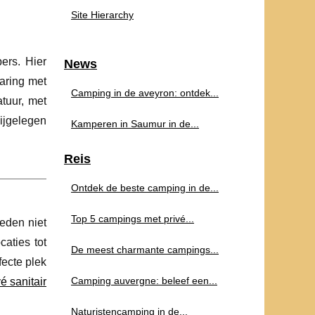
Site Hierarchy
ers. Hier
News
aring met
Camping in de aveyron: ontdek...
tuur, met
bijgelegen
Kamperen in Saumur in de...
Reis
Ontdek de beste camping in de...
Top 5 campings met privé...
eden niet
aties tot
De meest charmante campings...
fecte plek
Camping auvergne: beleef een...
é sanitair
Naturistencamping in de...