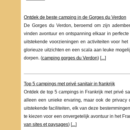
Ontdek de beste camping in de Gorges du Verdon
De Gorges du Verdon, beroemd om zijn adembene
vinden avontuur en ontspanning elkaar in perfect
uitstekende voorzieningen en activiteiten voor he
glorieuze uitzichten en een scala aan leuke mogelij
dorpen. (
camping gorges du Verdon
) [
...
]
Top 5 campings met privé sanitair in frankrijk
Ontdek de top 5 campings in Frankrijk met privé s
alleen een unieke ervaring, maar ook de privacy 
uitstekende faciliteiten, elk van deze bestemmingen
te kiezen voor een onvergetelijk avontuur in het F
van sites et paysages
) [
...
]