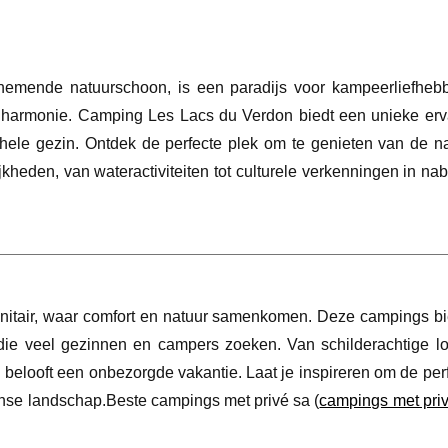
mende natuurschoon, is een paradijs voor kampeerliefhebb
e harmonie. Camping Les Lacs du Verdon biedt een unieke erv
t hele gezin. Ontdek de perfecte plek om te genieten van de na
kheden, van wateractiviteiten tot culturele verkenningen in na
anitair, waar comfort en natuur samenkomen. Deze campings bi
die veel gezinnen en campers zoeken. Van schilderachtige loc
 belooft een onbezorgde vakantie. Laat je inspireren om de per
ranse landschap.Beste campings met privé sa (
campings met priv