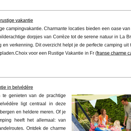
rustige vakantie
ige campingvakantie. Charmante locaties bieden een oase van s
ilderachtige dorpjes van Corrèze tot de serene natuur in La Br
n verkenning. Dit overzicht helpt je de perfecte camping uit 
opladen.Choix voor een Rustige Vakantie in Fr (
franse charme 
tie in belvédère
te genieten van de prachtige
lvédère ligt centraal in deze
ergen en heldere meren. Of je
mping heeft het allemaal: van
 wandelroutes. Ontdek de charme