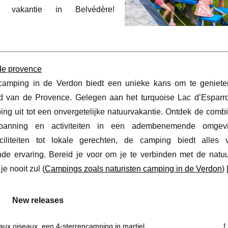
vakantie in Belvédère!
 de provence
ncamping in de Verdon biedt een unieke kans om te geniet
d van de Provence. Gelegen aan het turquoise Lac d’Esparro
ng uit tot een onvergetelijke natuurvakantie. Ontdek de combi
tspanning en activiteiten in een adembenemende omgev
aciliteiten tot lokale gerechten, de camping biedt alles
de ervaring. Bereid je voor om je te verbinden met de natu
je nooit zul (
Campings zoals naturisten camping in de Verdon
) 
New releases
aux oiseaux, een 4-sterrencamping in martiel
1