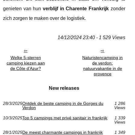
genieten van hun
verblijf in Charente Frankrijk
zonder
zich zorgen te maken over de logistiek.
14/12/2024 23:40 - 1 529 Views
Welke 5-sterren
Naturistencamping in
camping kiezen aan
de verdon:
de Côte d’Azur?
natuurvakantie in de
provence
New releases
28/3/2025
Ontdek de beste camping in de Gorges du
1 286
Verdon
Views
10/3/2025
Top 5 campings met privé sanitair in frankrijk
1 339
Views
28/1/2025
De meest charmante campings in frankrijk
1 349