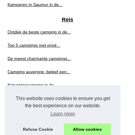
Kamperen in Saumur in de...
Reis
Ontdek de beste camping in de...
Top 5 campings met privé...
De meest charmante campings...
Camping auvergne: beleef een...
Naturistencamping in de...
This website uses cookies to ensure you get
Verblijf op de camping 2...
the best experience on our website.
Welke 5-sterren camping...
Learn more
Ontdek de mooiste plekjes...
Refuse Cookie
Allow cookies