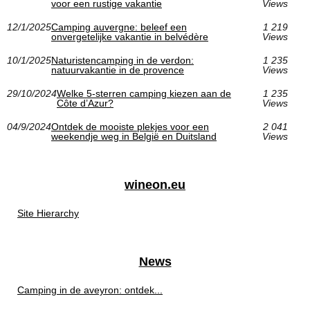
voor een rustige vakantie
Views
12/1/2025
Camping auvergne: beleef een
1 219
onvergetelijke vakantie in belvédère
Views
10/1/2025
Naturistencamping in de verdon:
1 235
natuurvakantie in de provence
Views
29/10/2024
Welke 5-sterren camping kiezen aan de
1 235
Côte d’Azur?
Views
04/9/2024
Ontdek de mooiste plekjes voor een
2 041
weekendje weg in België en Duitsland
Views
wineon.eu
Site Hierarchy
News
Camping in de aveyron: ontdek...