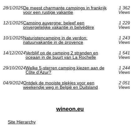
28/1/2025
De meest charmante campings in frankrijk
1 362
voor een rustige vakantie
Views
12/1/2025
Camping auvergne: beleef een
1 229
onvergetelijke vakantie in belvédère
Views
10/1/2025
Naturistencamping in de verdon:
1 243
natuurvakantie in de provence
Views
14/12/2024
Verblijf op de camping 2 stranden en
1 541
oceaan in de buurt van La Rochelle
Views
29/10/2024
Welke 5-sterren camping kiezen aan de
1 244
Côte d’Azur?
Views
04/9/2024
Ontdek de mooiste plekjes voor een
2 051
weekendje weg in België en Duitsland
Views
wineon.eu
Site Hierarchy