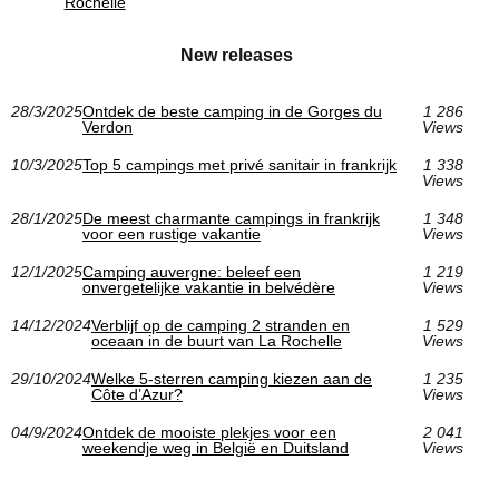
Rochelle
New releases
28/3/2025
Ontdek de beste camping in de Gorges du
1 286
Verdon
Views
10/3/2025
Top 5 campings met privé sanitair in frankrijk
1 338
Views
28/1/2025
De meest charmante campings in frankrijk
1 348
voor een rustige vakantie
Views
12/1/2025
Camping auvergne: beleef een
1 219
onvergetelijke vakantie in belvédère
Views
14/12/2024
Verblijf op de camping 2 stranden en
1 529
oceaan in de buurt van La Rochelle
Views
29/10/2024
Welke 5-sterren camping kiezen aan de
1 235
Côte d’Azur?
Views
04/9/2024
Ontdek de mooiste plekjes voor een
2 041
weekendje weg in België en Duitsland
Views