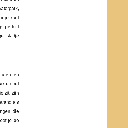
aterpark,
r je kunt
gs perfect
ge stadje
keuren en
ar
en het
 zit, zijn
strand als
ingen die
eef je de