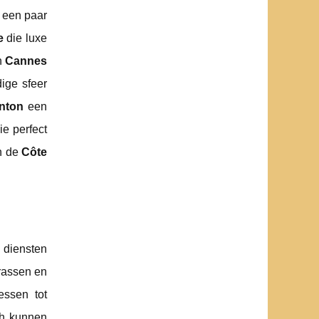
r een paar
e
die luxe
n
Cannes
dige sfeer
nton
een
e perfect
an de
Côte
n diensten
rrassen en
essen tot
ch kunnen