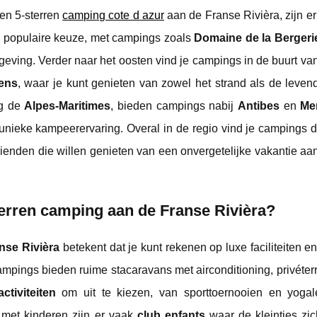
een 5-sterren
camping cote d azur
aan de Franse Rivièra, zijn e
 populaire keuze, met campings zoals
Domaine de la Bergeri
mgeving. Verder naar het oosten vind je campings in de buurt va
ens
, waar je kunt genieten van zowel het strand als de leven
ng de
Alpes-Maritimes
, bieden campings nabij
Antibes
en
Me
unieke kampeerervaring. Overal in de regio vind je campings di
vrienden die willen genieten van een onvergetelijke vakantie a
terren camping aan de Franse Rivièra?
nse Rivièra
betekent dat je kunt rekenen op luxe faciliteiten e
campings bieden ruime stacaravans met airconditioning, privéte
activiteiten
om uit te kiezen, van sporttoernooien en yogal
 met kinderen zijn er vaak
club enfants
waar de kleintjes zi