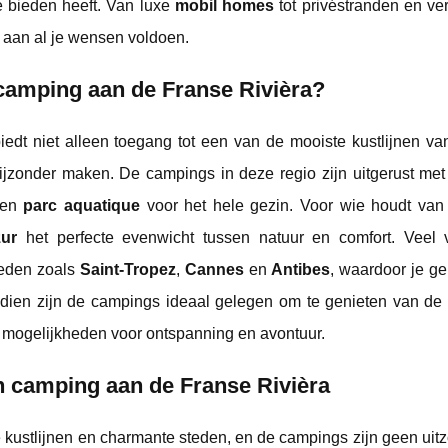
e bieden heeft. Van luxe
mobil homes
tot privéstranden en ve
 aan al je wensen voldoen.
camping aan de Franse Rivièra?
iedt niet alleen toegang tot een van de mooiste kustlijnen va
 bijzonder maken. De campings in deze regio zijn uitgerust me
een
parc aquatique
voor het hele gezin. Voor wie houdt van
ur
het perfecte evenwicht tussen natuur en comfort. Veel
teden zoals
Saint-Tropez
,
Cannes
en
Antibes
, waardoor je ge
dien zijn de campings ideaal gelegen om te genieten van de 
 mogelijkheden voor ontspanning en avontuur.
en camping aan de Franse Rivièra
kustlijnen en charmante steden, en de campings zijn geen uitz