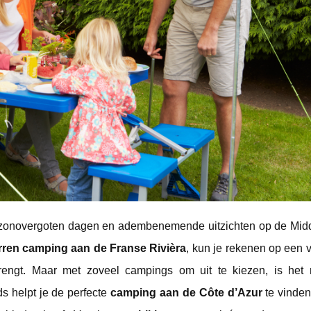
, zonovergoten dagen en adembenemende uitzichten op de Mid
rren camping aan de Franse Rivièra
, kun je rekenen op een ve
brengt. Maar met zoveel campings om uit te kiezen, is het ni
s helpt je de perfecte
camping aan de Côte d’Azur
te vinden