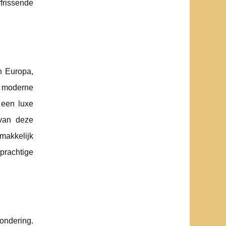
rfrissende
n Europa,
t moderne
 een luxe
 van deze
makkelijk
prachtige
ondering.