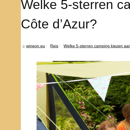
Welke 5-sterren c
Côte d’Azur?
wineon.eu
Reis
Welke 5-sterren camping kiezen aan