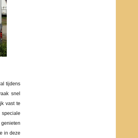
al tijdens
vaak snel
k vast te
speciale
l genieten
ie in deze