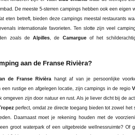
wembad. De meeste 5-sterren campings hebben ook een eigen w
 eten betreft, bieden deze campings meestal restaurants waa
evenals internationale favorieten. Ten slotte zijn veel campin
heden zoals de
Alpilles
, de
Camargue
of het schilderachti
camping aan de Franse Rivièra?
an de Franse Rivièra
hangt af van je persoonlijke voor
 een rustige en afgelegen locatie, zijn campings in de regio
V
omgeven zijn door natuur en rust. Als je liever dicht bij de actie
Tropez
perfect, omdat ze directe toegang bieden tot zowel het 
eden. Daarnaast moet je rekening houden met de voorzien
 een groot waterpark of een uitgebreide wellnessruimte? Of g