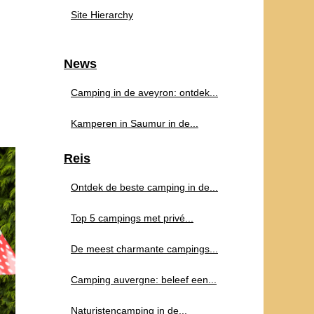
Site Hierarchy
News
Camping in de aveyron: ontdek...
Kamperen in Saumur in de...
Reis
Ontdek de beste camping in de...
Top 5 campings met privé...
De meest charmante campings...
Camping auvergne: beleef een...
Naturistencamping in de...