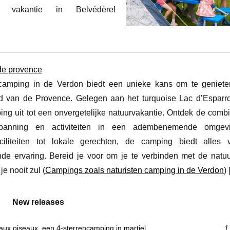
vakantie in Belvédère!
 de provence
ncamping in de Verdon biedt een unieke kans om te geniet
d van de Provence. Gelegen aan het turquoise Lac d’Esparro
ng uit tot een onvergetelijke natuurvakantie. Ontdek de combi
tspanning en activiteiten in een adembenemende omgev
aciliteiten tot lokale gerechten, de camping biedt alles
de ervaring. Bereid je voor om je te verbinden met de natu
je nooit zul (
Campings zoals naturisten camping in de Verdon
) 
New releases
aux oiseaux, een 4-sterrencamping in martiel
1