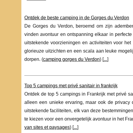
Ontdek de beste camping in de Gorges du Verdon
De Gorges du Verdon, beroemd om zijn adembene
vinden avontuur en ontspanning elkaar in perfect
uitstekende voorzieningen en activiteiten voor he
glorieuze uitzichten en een scala aan leuke mogelij
dorpen. (
camping gorges du Verdon
) [
...
]
Top 5 campings met privé sanitair in frankrijk
Ontdek de top 5 campings in Frankrijk met privé s
alleen een unieke ervaring, maar ook de privacy 
uitstekende faciliteiten, elk van deze bestemmingen
te kiezen voor een onvergetelijk avontuur in het F
van sites et paysages
) [
...
]