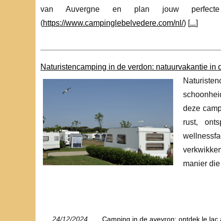
van Auvergne en plan jouw perfecte 
(
https://www.campinglebelvedere.com/nl/
) [
...
]
Naturistencamping in de verdon: natuurvakantie in
Naturiste
schoonhei
deze campi
rust, on
wellnessf
verkwikken
manier die 
24/12/2024
Camping in de aveyron: ontdek le lac 