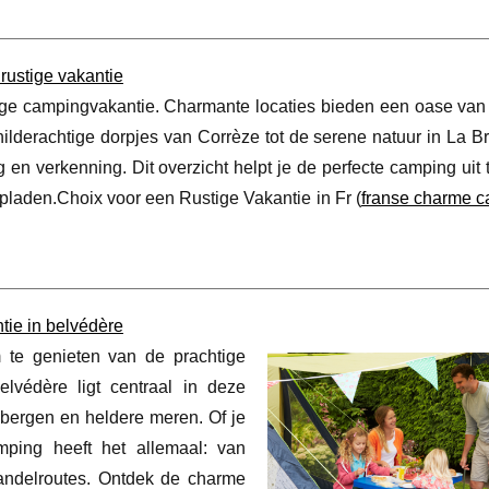
rustige vakantie
ige campingvakantie. Charmante locaties bieden een oase van s
ilderachtige dorpjes van Corrèze tot de serene natuur in La Br
n verkenning. Dit overzicht helpt je de perfecte camping uit 
opladen.Choix voor een Rustige Vakantie in Fr (
franse charme 
tie in belvédère
te genieten van de prachtige
lvédère ligt centraal in deze
ergen en heldere meren. Of je
mping heeft het allemaal: van
 wandelroutes. Ontdek de charme