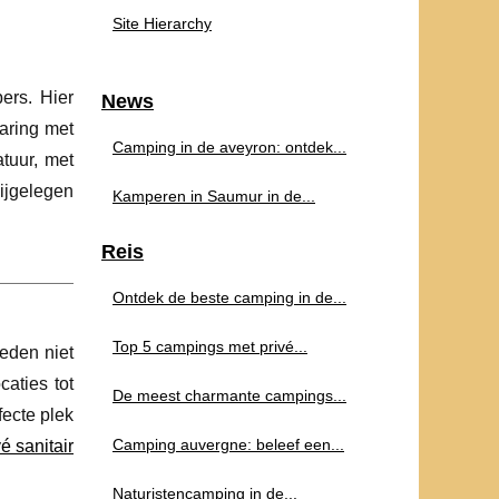
Site Hierarchy
ers. Hier
News
aring met
Camping in de aveyron: ontdek...
tuur, met
bijgelegen
Kamperen in Saumur in de...
Reis
Ontdek de beste camping in de...
Top 5 campings met privé...
eden niet
aties tot
De meest charmante campings...
fecte plek
Camping auvergne: beleef een...
é sanitair
Naturistencamping in de...