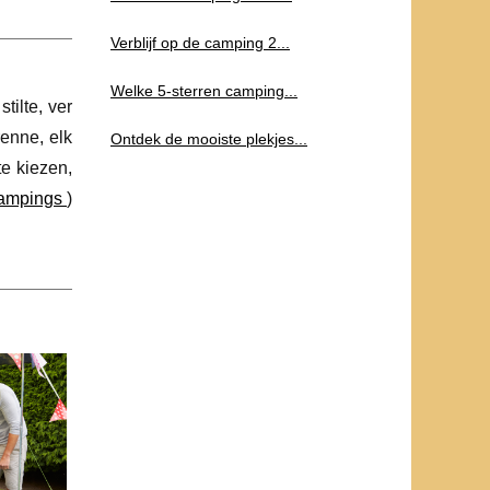
Verblijf op de camping 2...
Welke 5-sterren camping...
tilte, ver
enne, elk
Ontdek de mooiste plekjes...
te kiezen,
campings
)