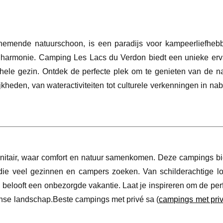
mende natuurschoon, is een paradijs voor kampeerliefhebb
e harmonie. Camping Les Lacs du Verdon biedt een unieke erv
t hele gezin. Ontdek de perfecte plek om te genieten van de na
kheden, van wateractiviteiten tot culturele verkenningen in na
anitair, waar comfort en natuur samenkomen. Deze campings bi
die veel gezinnen en campers zoeken. Van schilderachtige loc
 belooft een onbezorgde vakantie. Laat je inspireren om de per
ranse landschap.Beste campings met privé sa (
campings met priv