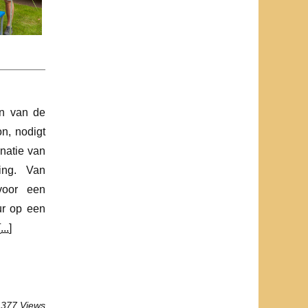
en van de
n, nodigt
natie van
ing. Van
 voor een
ur op een
[
...
]
 377 Views